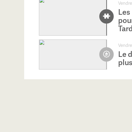
Vendre
Les 
pou
Tard
Vendred
Le 
plus